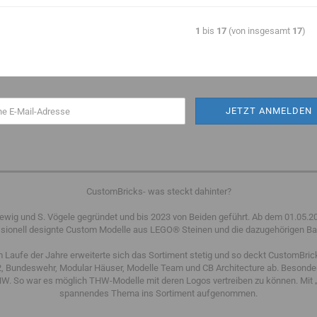
1
bis
17
(von insgesamt
17
)
CustomBricks- was steckt dahinter?
ig und S. Vögele gegründet und bis 2023 von Beiden geführt. Ab dem 01.05.2023
fessionell designte Custom Modelle aus LEGO® Steinen und die dazugehörigen B
m Laufe der Jahre erweiterte sich das Sortiment stetig und so deckt CustomBric
 Bundeswehr, Modular Häuser, Modelle Team und CB Architecture ab. Besonders
. So war es möglich THW-Modelle mit deren Logos vertreiben zu können. Mit „
spannendes Thema ins Sortiment aufgenommen.