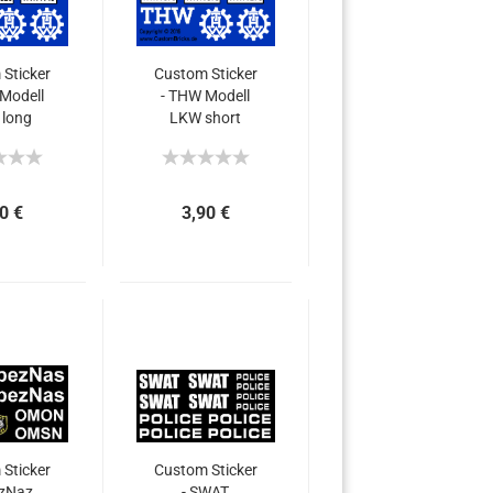
Sticker
Custom Sticker
Modell
- THW Modell
long
LKW short
ane
Plane
0 €
3,90 €
Sticker
Custom Sticker
ezNaz
- SWAT