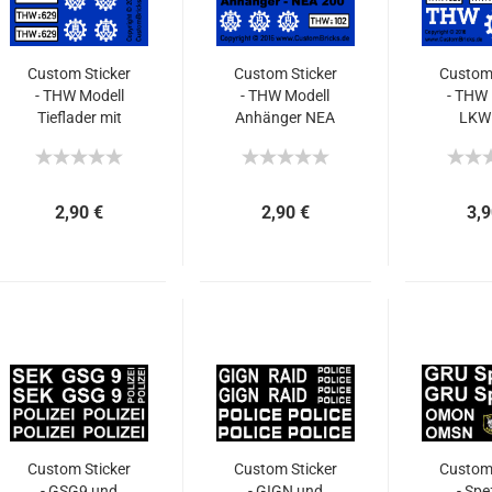
Custom Sticker
Custom Sticker
Custom 
- THW Modell
- THW Modell
- THW 
Tieflader mit
Anhänger NEA
LKW 
Radlader
200
Pl
2,90 €
2,90 €
3,9
Custom Sticker
Custom Sticker
Custom 
- GSG9 und
- GIGN und
- Sp