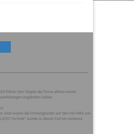
 führte Herr Vögele die Firma alleine weiter.
auanleitungen angeboten haben.
ks
 stolz waren die Firmengründer auf den mit Hilfe von
LEGO-Technik“ wurde zu dieser Zeit ein weiteres,