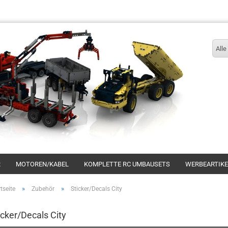
Sprache auswählen
Alle
Konto erstellen
R
MOTOREN/KABEL
KOMPLETTE RC UMBAUSETS
WERBEARTIKE
Passwort vergessen?
»
»
tseite
Zubehör
Sticker/Decals City
icker/Decals City