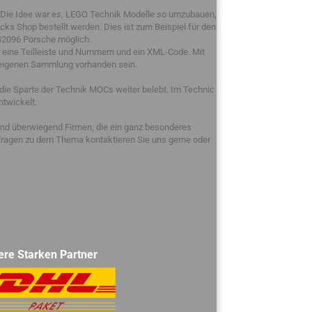
 Die Idee war es, LEGO Technik Modelle so umzubauen,
s Shop bestellt werden. Dies ist zum Beispiel für den
2096 Porsche möglich.
g, eine Teilleiste und Nummern und ein XML-Code. Mit
er eigenen Sammlung vorhanden sein.
die Sparte der Technik MOCs weiter belebt. Im Technic
twickelt.
sind überwiegend Firmen, die ein ganz besonderes
Fragen zu dem Thema kontaktieren Sie uns gerne oder
ere Starken Partner