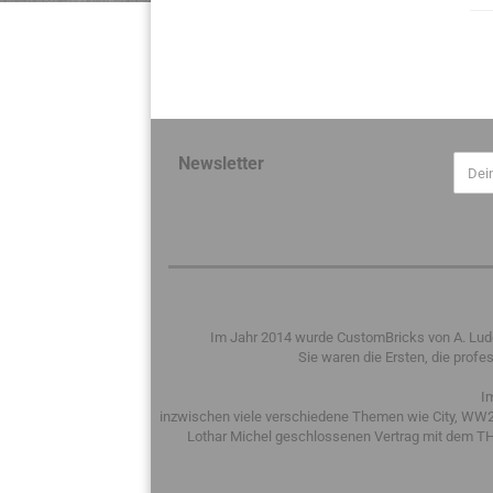
Newsletter
Im Jahr 2014 wurde CustomBricks von A. Ludew
Sie waren die Ersten, die pro
I
inzwischen viele verschiedene Themen wie City, WW2,
Lothar Michel geschlossenen Vertrag mit dem THW