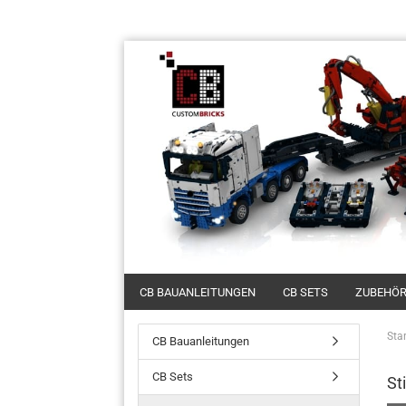
CB BAUANLEITUNGEN
CB SETS
ZUBEHÖ
Star
CB Bauanleitungen
CB Sets
St