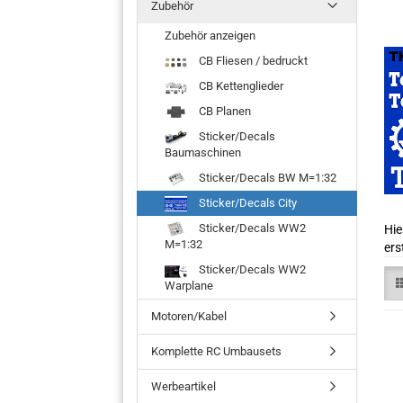
Zubehör
Zubehör anzeigen
CB Fliesen / bedruckt
CB Kettenglieder
CB Planen
Sticker/Decals
Baumaschinen
Sticker/Decals BW M=1:32
Sticker/Decals City
Sticker/Decals WW2
Hie
M=1:32
ers
Sticker/Decals WW2
Warplane
Motoren/Kabel
Komplette RC Umbausets
Werbeartikel