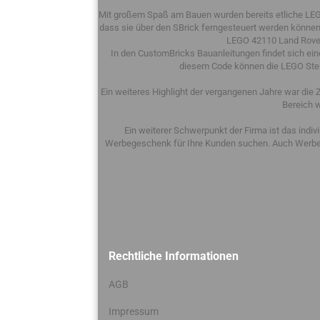
Mit großem Spaß am Bauen wurden bereits etliche LEG
dass sie über den SBrick ferngesteuert werden können
LEGO 42110 Land Rove
In den CustomBricks Bauanleitungen findet sich eine
diesem Code können die LEGO Steine
Ein weiteres Highlight der vergangenen Jahre war die
Bereich 
Ein weiterer Schwerpunkt der Firma ist das indi
Werbegeschenk für Ihre Kunden suchen. Auch Werbear
Rechtliche Informationen
AGB
Impressum