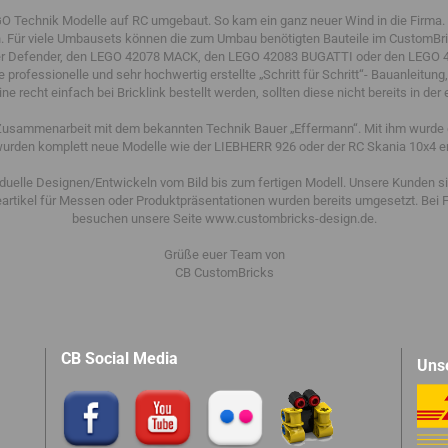
O Technik Modelle auf RC umgebaut. So kam ein ganz neuer Wind in die Firma.
. Für viele Umbausets können die zum Umbau benötigten Bauteile im CustomBrick
r Defender, den LEGO 42078 MACK, den LEGO 42083 BUGATTI oder den LEGO 4
 professionelle und sehr hochwertig erstellte „Schritt für Schritt“- Bauanleitun
 recht einfach bei Bricklink bestellt werden, sollten diese nicht bereits in d
 Zusammenarbeit mit dem bekannten Technik Bauer „Effermann“. Mit ihm wurde 
wurden komplett neue Modelle wie der LIEBHERR 926 oder der RC Skania 10x4 en
viduelle Designen/Entwickeln vom Bild bis zum fertigen Modell. Unsere Kunden 
tikel für Messen oder Produktpräsentationen wurden bereits umgesetzt. Bei 
besuchen unsere Seite www.custombricks-design.de.
Grüße euer Team von
CB CustomBricks
CB Social Media
Uns