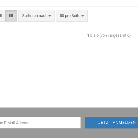
Sortieren nach
50 pro Seite
1
bis
6
(von insgesamt
6
)