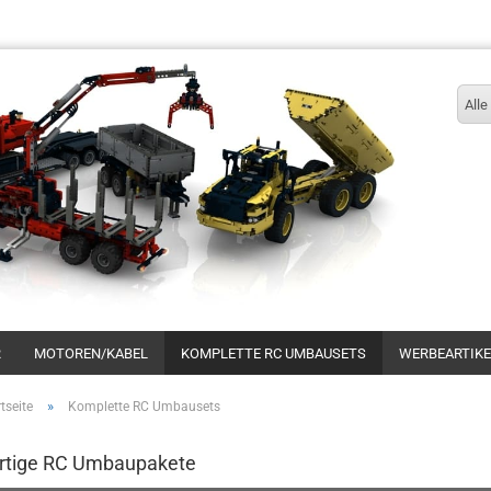
Sprache auswählen
Alle
Konto erstellen
R
MOTOREN/KABEL
KOMPLETTE RC UMBAUSETS
WERBEARTIKE
Passwort vergessen?
»
tseite
Komplette RC Umbausets
rtige RC Umbaupakete