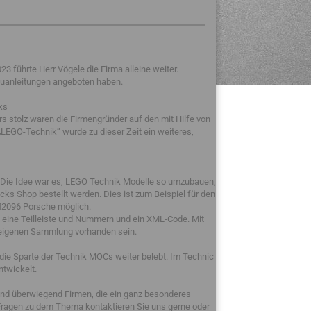
 führte Herr Vögele die Firma alleine weiter.
auanleitungen angeboten haben.
ks
 stolz waren die Firmengründer auf den mit Hilfe von
LEGO-Technik“ wurde zu dieser Zeit ein weiteres,
 Die Idee war es, LEGO Technik Modelle so umzubauen,
s Shop bestellt werden. Dies ist zum Beispiel für den
2096 Porsche möglich.
g, eine Teilleiste und Nummern und ein XML-Code. Mit
er eigenen Sammlung vorhanden sein.
die Sparte der Technik MOCs weiter belebt. Im Technic
twickelt.
sind überwiegend Firmen, die ein ganz besonderes
Fragen zu dem Thema kontaktieren Sie uns gerne oder