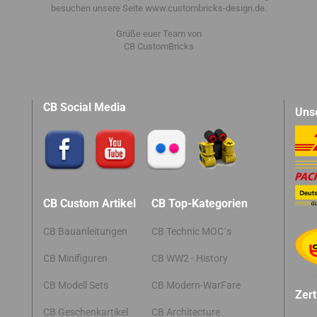
besuchen unsere Seite www.custombricks-design.de.
Grüße euer Team von
CB CustomBricks
CB Social Media
Uns
CB Custom Artikel
CB Top-Kategorien
CB Bauanleitungen
CB Technic MOC´s
CB Minifiguren
CB WW2 - History
CB Modell Sets
CB Modern-WarFare
Zert
CB Geschenkartikel
CB Architecture