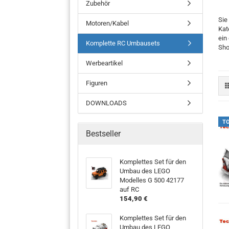
Zubehör
Sie
Motoren/Kabel
Kat
ein
Komplette RC Umbausets
Sho
Werbeartikel
Figuren
DOWNLOADS
T
Bestseller
Komplettes Set für den
Umbau des LEGO
Modelles G 500 42177
auf RC
154,90 €
Komplettes Set für den
Umbau des LEGO