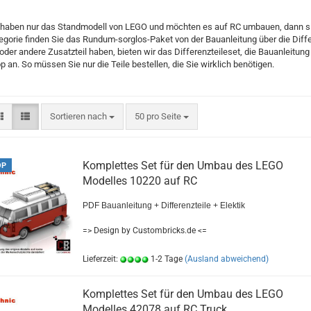
 haben nur das Standmodell von LEGO und möchten es auf RC umbauen, dann sind 
egorie finden Sie das Rundum-sorglos-Paket von der Bauanleitung über die Differen
 oder andere Zusatzteil haben, bieten wir das Differenzteileset, die Bauanleitung
p an. So müssen Sie nur die Teile bestellen, die Sie wirklich benötigen.
Sortieren nach
50 pro Seite
Komplettes Set für den Umbau des LEGO
OP
Modelles 10220 auf RC
PDF Bauanleitung + Differenzteile + Elektik
=> Design by Custombricks.de <=
Lieferzeit:
1-2 Tage
(Ausland abweichend)
Komplettes Set für den Umbau des LEGO
Modelles 42078 auf RC Truck