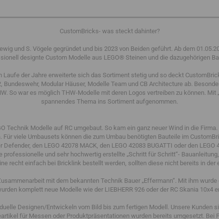
CustomBricks- was steckt dahinter?
ig und S. Vögele gegründet und bis 2023 von Beiden geführt. Ab dem 01.05.2023
fessionell designte Custom Modelle aus LEGO® Steinen und die dazugehörigen B
m Laufe der Jahre erweiterte sich das Sortiment stetig und so deckt CustomBric
 Bundeswehr, Modular Häuser, Modelle Team und CB Architecture ab. Besonders
. So war es möglich THW-Modelle mit deren Logos vertreiben zu können. Mit „
spannendes Thema ins Sortiment aufgenommen.
O Technik Modelle auf RC umgebaut. So kam ein ganz neuer Wind in die Firma.
. Für viele Umbausets können die zum Umbau benötigten Bauteile im CustomBrick
r Defender, den LEGO 42078 MACK, den LEGO 42083 BUGATTI oder den LEGO 4
 professionelle und sehr hochwertig erstellte „Schritt für Schritt“- Bauanleitun
 recht einfach bei Bricklink bestellt werden, sollten diese nicht bereits in d
 Zusammenarbeit mit dem bekannten Technik Bauer „Effermann“. Mit ihm wurde 
wurden komplett neue Modelle wie der LIEBHERR 926 oder der RC Skania 10x4 en
viduelle Designen/Entwickeln vom Bild bis zum fertigen Modell. Unsere Kunden 
tikel für Messen oder Produktpräsentationen wurden bereits umgesetzt. Bei 