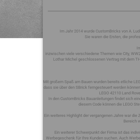
Im Jahr 2014 wurde CustomBricks von A. Ludew
Sie waren die Ersten, die pro
I
inzwischen viele verschiedene Themen wie City, WW2,
Lothar Michel geschlossenen Vertrag mit dem THW
Mit großem Spaß am Bauen wurden bereits etliche LEG
dass sie über den SBrick ferngesteuert werden können
LEGO 42110 Land Rove
In den CustomBricks Bauanleitungen findet sich eine
diesem Code können die LEGO Steine
Ein weiteres Highlight der vergangenen Jahre war die
Bereich 
Ein weiterer Schwerpunkt der Firma ist das indi
Werbegeschenk für Ihre Kunden suchen. Auch Werbear