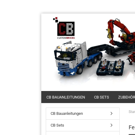
CB BAUANLEITUNGEN
CB SETS
ZUBEHÖ
Star
CB Bauanleitungen
CB Sets
Fe