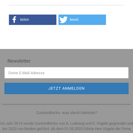
teilen
tweet
Newsletter
CustomBricks- was steckt dahinter?
Im Jahr 2014 wurde CustomBricks von A. Ludewig und S. Vögele gegründet und
bis 2023 von Beiden geführt. Ab dem 01.05.2023 führte Herr Vögele die Firma