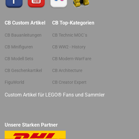
CB Custom Artikel
CB Top-Kategorien
CB Bauanleitungen
CB Technic MOC´s
CB Minifiguren
CB WW2 - History
CB Modell Sets
CB Modern-WarFare
CB Geschenkartikel
CB Architecture
FiguWorld
CB Creator Expert
Custom Artikel für LEGO® Fans und Sammler
Unsere Starken Partner