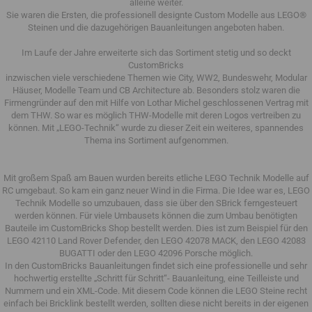
alleine weiter.
Sie waren die Ersten, die professionell designte Custom Modelle aus LEGO®
Steinen und die dazugehörigen Bauanleitungen angeboten haben.
Im Laufe der Jahre erweiterte sich das Sortiment stetig und so deckt
CustomBricks
inzwischen viele verschiedene Themen wie City, WW2, Bundeswehr, Modular
Häuser, Modelle Team und CB Architecture ab. Besonders stolz waren die
Firmengründer auf den mit Hilfe von Lothar Michel geschlossenen Vertrag mit
dem THW. So war es möglich THW-Modelle mit deren Logos vertreiben zu
können. Mit „LEGO-Technik“ wurde zu dieser Zeit ein weiteres, spannendes
Thema ins Sortiment aufgenommen.
Mit großem Spaß am Bauen wurden bereits etliche LEGO Technik Modelle auf
RC umgebaut. So kam ein ganz neuer Wind in die Firma. Die Idee war es, LEGO
Technik Modelle so umzubauen, dass sie über den SBrick ferngesteuert
werden können. Für viele Umbausets können die zum Umbau benötigten
Bauteile im CustomBricks Shop bestellt werden. Dies ist zum Beispiel für den
LEGO 42110 Land Rover Defender, den LEGO 42078 MACK, den LEGO 42083
BUGATTI oder den LEGO 42096 Porsche möglich.
In den CustomBricks Bauanleitungen findet sich eine professionelle und sehr
hochwertig erstellte „Schritt für Schritt“- Bauanleitung, eine Teilleiste und
Nummern und ein XML-Code. Mit diesem Code können die LEGO Steine recht
einfach bei Bricklink bestellt werden, sollten diese nicht bereits in der eigenen