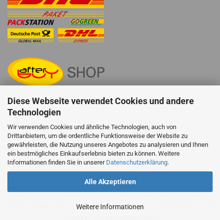
Diese Webseite verwendet Cookies und andere
Zertifizierter Shop
Technologien
Wir verwenden Cookies und ähnliche Technologien, auch von
Drittanbietern, um die ordentliche Funktionsweise der Website zu
gewährleisten, die Nutzung unseres Angebotes zu analysieren und Ihnen
ein bestmögliches Einkaufserlebnis bieten zu können. Weitere
LEGO® ist ein eingetragenes Warenzeichen der LEGO Gruppe die diese Web
Informationen finden Sie in unserer
Datenschutzerklärung
.
Seite und Inhalte nicht sponsert oder unterstützt. Star Wars™ ist ein
eingetragenes Warenzeichen von Disney die diese Web Seite und Inhalte nicht
Alle Akzeptieren
sponsert oder unterstützt. HALO™ ist ein eingetragenes Waren- zeichen von
Microsoft die diese Web Seite und Inhalte nicht sponsert oder unterstützt.
Unsere Produkte stehen in keiner Verbindung mit dem oben genannten Firma.
Weitere Informationen
Copyright © 2024 Gambio GmbH