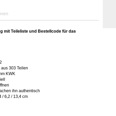
onen
 mit Teileliste und Bestellcode für das
2
 aus 303 Teilen
20mm KWK
ell
ffnen
machen ihn authentisch
/ 6,2 / 13,4 cm