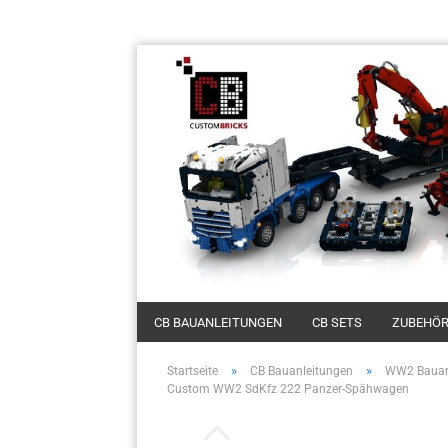
CB BAUANLEITUNGEN
CB SETS
ZUBEHÖ
»
»
Startseite
CB Bauanleitungen
WW2 Bauan
Custom WW2 SdKfz 222 Panzer-Spähwagen