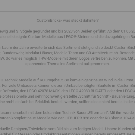
CustomBricks- was steckt dahinter?
ig und S. Vögele gegründet und bis 2023 von Beiden geführt. Ab dem 01.05.2023
fessionell designte Custom Modelle aus LEGO® Steinen und die dazugehörigen B
m Laufe der Jahre erweiterte sich das Sortiment stetig und so deckt CustomBric
 Bundeswehr, Modular Häuser, Modelle Team und CB Architecture ab. Besonders
. So war es möglich THW-Modelle mit deren Logos vertreiben zu können. Mit „
spannendes Thema ins Sortiment aufgenommen.
O Technik Modelle auf RC umgebaut. So kam ein ganz neuer Wind in die Firma.
. Für viele Umbausets können die zum Umbau benötigten Bauteile im CustomBrick
r Defender, den LEGO 42078 MACK, den LEGO 42083 BUGATTI oder den LEGO 4
 professionelle und sehr hochwertig erstellte „Schritt für Schritt“- Bauanleitun
 recht einfach bei Bricklink bestellt werden, sollten diese nicht bereits in d
 Zusammenarbeit mit dem bekannten Technik Bauer „Effermann“. Mit ihm wurde 
wurden komplett neue Modelle wie der LIEBHERR 926 oder der RC Skania 10x4 en
viduelle Designen/Entwickeln vom Bild bis zum fertigen Modell. Unsere Kunden 
tikel für Messen oder Produktpräsentationen wurden bereits umgesetzt. Bei 