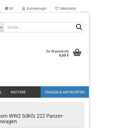
DE
Kundenlogin
Merkzettel
Ihr Warenkorb
0,00 €
L
WEITERE
FRAGEN & ANTWORTEN
tom WW2 SdKfz 222 Panzer-
hwagen