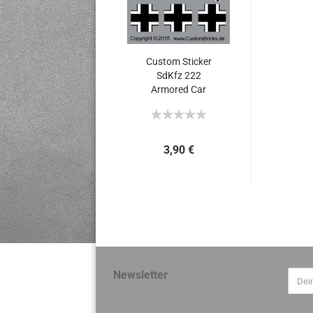
Custom Sticker
SdKfz 222
Armored Car
3,90 €
Newsletter