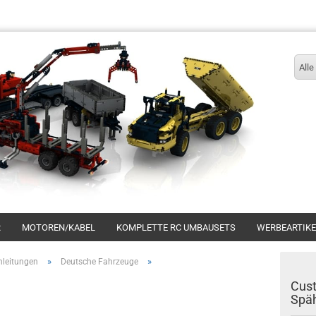
Sprache auswählen
Alle
Konto erstellen
R
MOTOREN/KABEL
KOMPLETTE RC UMBAUSETS
WERBEARTIKE
Passwort vergessen?
»
»
leitungen
Deutsche Fahrzeuge
Cus
Spä