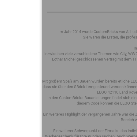
Im Jahr 2014 wurde CustomBricks von A. Ludew
Sie waren die Ersten, die pro
I
inzwischen viele verschiedene Themen wie City, WW2,
Lothar Michel geschlossenen Vertrag mit dem THW
Mit großem Spaß am Bauen wurden bereits etliche LEG
dass sie über den SBrick ferngesteuert werden können
LEGO 42110 Land Rove
In den CustomBricks Bauanleitungen findet sich eine
diesem Code können die LEGO Steine
Ein weiteres Highlight der vergangenen Jahre war die
Bereich 
Ein weiterer Schwerpunkt der Firma ist das indi
Werbegeschenk für Ihre Kunden suchen. Auch Werbear