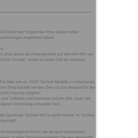
 führte Herr Vögele die Firma alleine weiter.
auanleitungen angeboten haben.
ks
 stolz waren die Firmengründer auf den mit Hilfe von
LEGO-Technik“ wurde zu dieser Zeit ein weiteres,
 Die Idee war es, LEGO Technik Modelle so umzubauen,
s Shop bestellt werden. Dies ist zum Beispiel für den
2096 Porsche möglich.
g, eine Teilleiste und Nummern und ein XML-Code. Mit
er eigenen Sammlung vorhanden sein.
die Sparte der Technik MOCs weiter belebt. Im Technic
twickelt.
sind überwiegend Firmen, die ein ganz besonderes
Fragen zu dem Thema kontaktieren Sie uns gerne oder