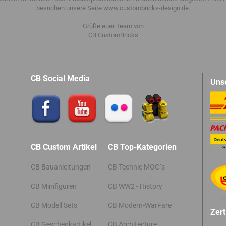
besuchen unsere Seite www.custombricks-design.de.
Grüße euer Team von
CB CustomBricks
CB Social Media
Uns
CB Custom Artikel
CB Top-Kategorien
CB Bauanleitungen
CB Technic MOC´s
CB Minifiguren
CB WW2 - History
CB Modell Sets
CB Modern-WarFare
Zert
CB Geschenkartikel
CB Architecture